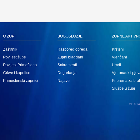
O ŽUPI
BOGOSLUŽJE
ŽUPNE AKTIVN
Zaštitnik
Raspored obreda
Kršteni
Povijest župe
Župni blagdani
Vjenčani
Povijest Primoštena
Sakramenti
Umrli
Crkve i kapelice
Događanja
Vjeronauk i pjev
Primoštenski župnici
Najave
Priprema za bra
Službe u župi
© 2014 