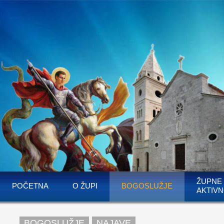
ŽUPNE
POČETNA
O ŽUPI
BOGOSLUŽJE
AKTIVN
BOGOSLUŽJE
NAJAVE