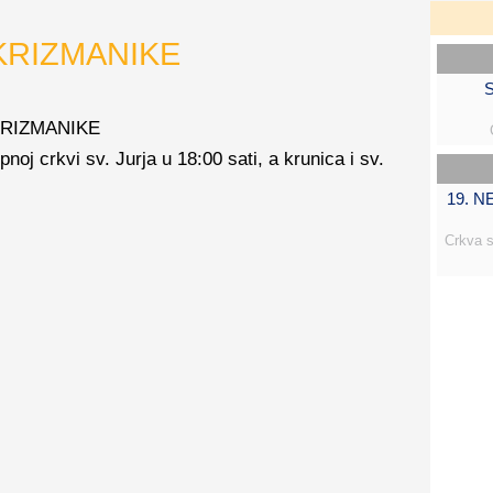
KRIZMANIKE
S
 KRIZMANIKE
noj crkvi sv. Jurja u 18:00 sati, a krunica i sv.
19. 
Crkva s