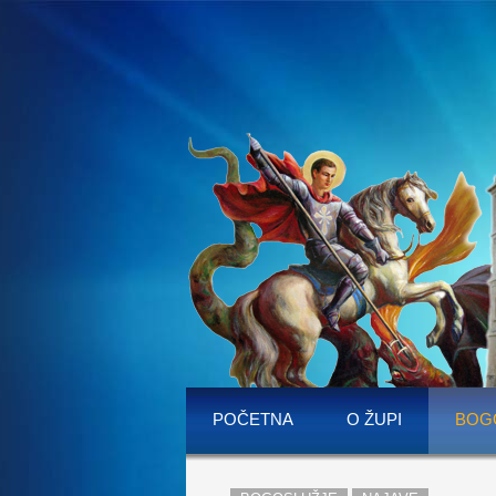
POČETNA
O ŽUPI
BOG