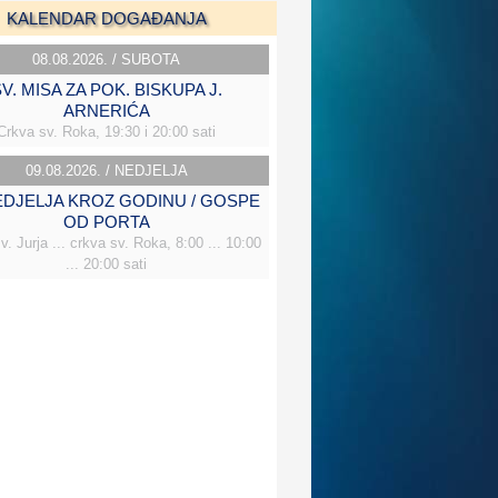
KALENDAR DOGAĐANJA
08.08.2026. / SUBOTA
V. MISA ZA POK. BISKUPA J.
ARNERIĆA
Crkva sv. Roka, 19:30 i 20:00 sati
09.08.2026. / NEDJELJA
NEDJELJA KROZ GODINU / GOSPE
OD PORTA
v. Jurja ... crkva sv. Roka, 8:00 ... 10:00
... 20:00 sati