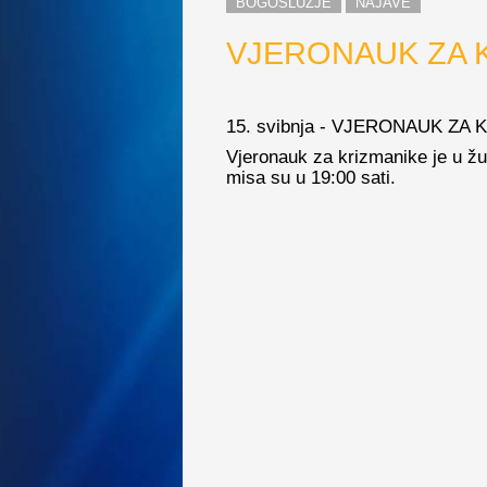
BOGOSLUŽJE
NAJAVE
VJERONAUK ZA 
15. svibnja - VJERONAUK ZA
Vjeronauk za krizmanike je u žup
misa su u 19:00 sati.