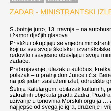
ZADAR - MINISTRANTSKI IZL
Subotnje jutro, 13. travnja – na autobus
i žamor dječjih glasova.
Pristižu i okupljaju se vrijedni ministranti
koji uz sve svoje školske i izvanškolsk
redovito i savjesno obavljaju i svoje min
zadaće.
Prebrojavanje, ulazak u autobus, kratka 
polazak – u pratnji don Jurice i č.s. Ben
na još jedan zasluženi izlet, odredište 
Šetnja Kalelargom, obilazak kulturnih, po
sakralnih objekata grada Zadra, Pozdra
uživanje u tonovima Morskih orgulja … a
najljepše od svega je igra, druženje i vr