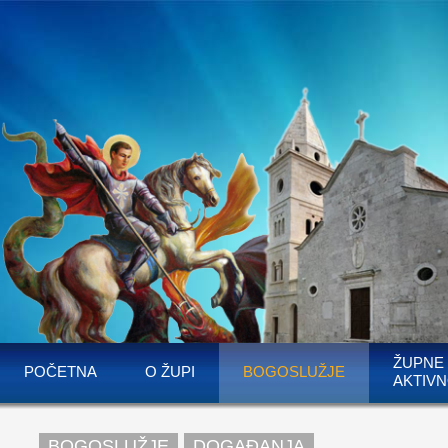
ŽUPNE
POČETNA
O ŽUPI
BOGOSLUŽJE
AKTIVN
BOGOSLUŽJE
DOGAĐANJA