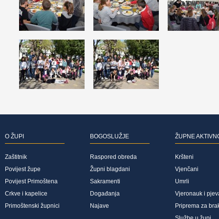
O ŽUPI
BOGOSLUŽJE
ŽUPNE AKTIVN
Zaštitnik
Raspored obreda
Kršteni
Povijest župe
Župni blagdani
Vjenčani
Povijest Primoštena
Sakramenti
Umrli
Crkve i kapelice
Događanja
Vjeronauk i pjev
Primoštenski župnici
Najave
Priprema za bra
Službe u župi