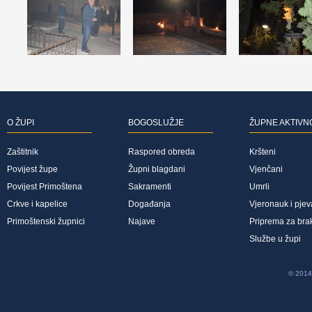
O ŽUPI
BOGOSLUŽJE
ŽUPNE AKTIVN
Zaštitnik
Raspored obreda
Kršteni
Povijest župe
Župni blagdani
Vjenčani
Povijest Primoštena
Sakramenti
Umrli
Crkve i kapelice
Događanja
Vjeronauk i pjev
Primoštenski župnici
Najave
Priprema za bra
Službe u župi
© 2014 