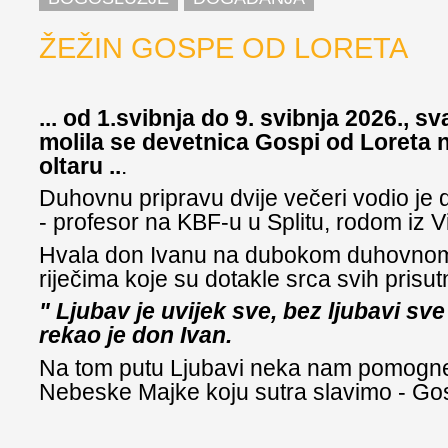
ŽEŽIN GOSPE OD LORETA
... od 1.svibnja do 9. svibnja 2026., s
molila se devetnica Gospi od Loreta
oltaru ..
.
Duhovnu pripravu dvije večeri vodio je 
- profesor na KBF-u u Splitu, rodom iz V
Hvala don Ivanu na dubokom duhovnom
riječima koje su dotakle srca svih prisut
" Ljubav je uvijek sve, bez ljubavi sve 
rekao je don Ivan.
Na tom putu Ljubavi neka nam pomogn
Nebeske Majke koju sutra slavimo - Go