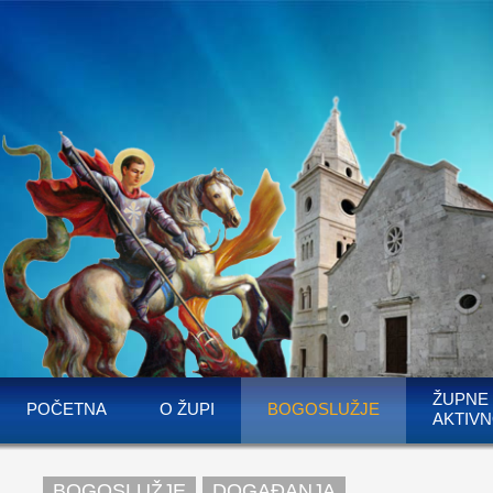
ŽUPNE
POČETNA
O ŽUPI
BOGOSLUŽJE
AKTIVN
BOGOSLUŽJE
DOGAĐANJA