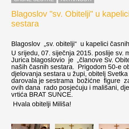
Blagoslov "sv. Obitelji" u kapelic
sestara
Blagoslov „sv. obitelji“ u kapelici časni
U srijedu, 07. siječnja 2015. poslije sv.
Jurica blagoslovio je „članove Sv. Obitel
naših časnih sestara. Prigodom 50-e ob
djelovanja sestara u župi, obitelj Svetka
darovala je sestrama božićne figure za
ovih dana rado posjećuju i mališani, dj
vrtića BRAT SUNCE.
Hvala obitelji Miliša!