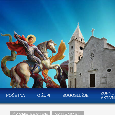
ŽUPNE
POČETNA
O ŽUPI
BOGOSLUŽJE
AKTIVN
ČASNE SESTRE
AKTIVNOSTI