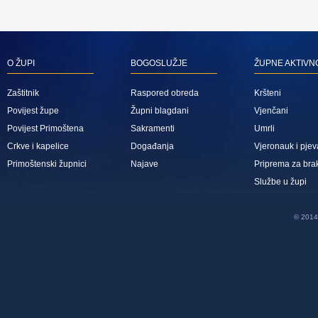
O ŽUPI
BOGOSLUŽJE
ŽUPNE AKTIVN
Zaštitnik
Raspored obreda
Kršteni
Povijest župe
Župni blagdani
Vjenčani
Povijest Primoštena
Sakramenti
Umrli
Crkve i kapelice
Događanja
Vjeronauk i pjev
Primoštenski župnici
Najave
Priprema za bra
Službe u župi
© 2014 