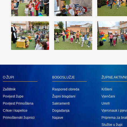
O ŽUPI
BOGOSLUŽJE
ŽUPNE AKTIVN
Zaštitnik
Raspored obreda
Kršteni
Povijest župe
Župni blagdani
Vjenčani
Povijest Primoštena
Sakramenti
Umrli
Crkve i kapelice
Događanja
Vjeronauk i pjev
Primoštenski župnici
Najave
Priprema za bra
Službe u župi