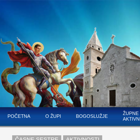
ŽUPNE
POČETNA
O ŽUPI
BOGOSLUŽJE
AKTIVN
ČASNE SESTRE
AKTIVNOSTI