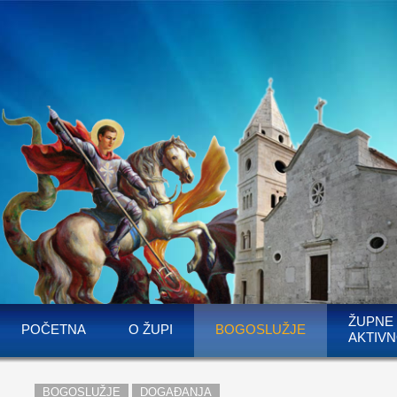
ŽUPNE
POČETNA
O ŽUPI
BOGOSLUŽJE
AKTIVN
BOGOSLUŽJE
DOGAĐANJA