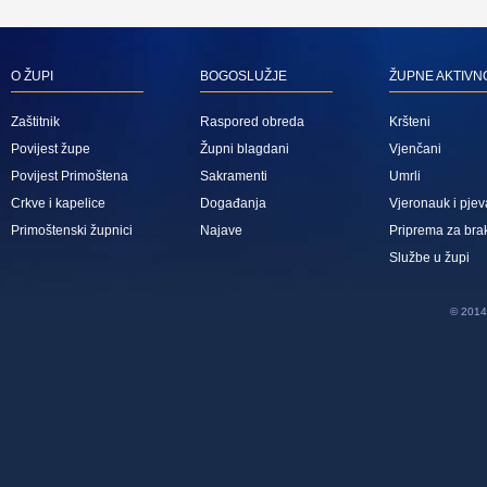
O ŽUPI
BOGOSLUŽJE
ŽUPNE AKTIVN
Zaštitnik
Raspored obreda
Kršteni
Povijest župe
Župni blagdani
Vjenčani
Povijest Primoštena
Sakramenti
Umrli
Crkve i kapelice
Događanja
Vjeronauk i pjev
Primoštenski župnici
Najave
Priprema za bra
Službe u župi
© 2014 