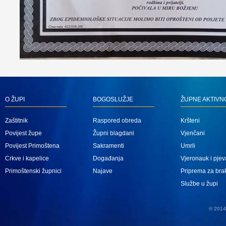
O ŽUPI
BOGOSLUŽJE
ŽUPNE AKTIVN
Zaštitnik
Raspored obreda
Kršteni
Povijest župe
Župni blagdani
Vjenčani
Povijest Primoštena
Sakramenti
Umrli
Crkve i kapelice
Događanja
Vjeronauk i pjev
Primoštenski župnici
Najave
Priprema za bra
Službe u župi
© 2014 