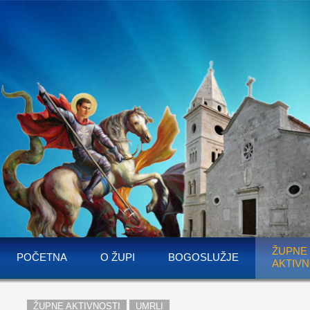
ŽUPNE
POČETNA
O ŽUPI
BOGOSLUŽJE
AKTIVN
ŽUPNE AKTIVNOSTI
UMRLI