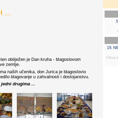
...
S
19. 
Crkva s
ten obilježen je Dan kruha - blagoslovom
ve zemlje.
ma naših učenika, don Jurica je blagoslovio
jedilo blagovanje u zahvalnosti i dostojanstvu.
jedni drugima ...