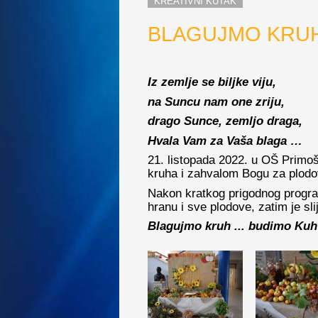
KREATIVNI KUTAK
BLAGUJMO KRUH 
Iz zemlje se biljke viju,
na Suncu nam one zriju,
drago Sunce, zemljo draga,
Hvala Vam za Vaša blaga …
21. listopada 2022. u OŠ Primoš
kruha i zahvalom Bogu za plodo
Nakon kratkog prigodnog progra
hranu i sve plodove, zatim je sli
Blagujmo kruh ... budimo Kuh 