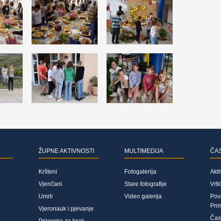
ŽUPNE AKTIVNOSTI
MULTIMEDIJA
ČA
Kršteni
Fotogalerija
Akti
Vjenčani
Stare fotografije
Vrti
Umrli
Video galerija
Povi
Pri
Vjeronauk i pjevanje
Čas
Priprema za brak