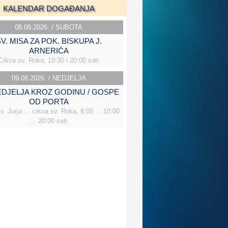
KALENDAR DOGAĐANJA
08.08.2026. / SUBOTA
V. MISA ZA POK. BISKUPA J.
ARNERIĆA
Crkva sv. Roka, 19:30 i 20:00 sati
09.08.2026. / NEDJELJA
NEDJELJA KROZ GODINU / GOSPE
OD PORTA
v. Jurja ... crkva sv. Roka, 8:00 ... 10:00
... 20:00 sati