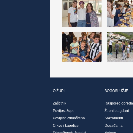
O ŽUPI
BOGOSLUŽJE
Zaštitnik
Raspored obreda
Povijest župe
Župni blagdani
Povijest Primoštena
Sakramenti
Crkve i kapelice
Događanja
Primoštenski župnici
Najave