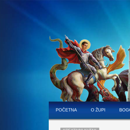
POČETNA
O ŽUPI
BOG