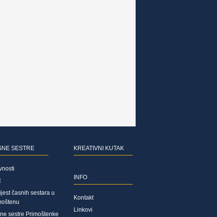
SNE SESTRE
KREATIVNI KUTAK
vnosti
INFO
ć
jest časnih sestara u
Kontakt
moštenu
Linkovi
ne sestre Primoštenke