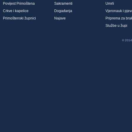
Povijest Primoštena
Sakramenti
Umrli
Crkve i kapelice
Događanja
Vjeronauk i pjev
Primoštenski župnici
Najave
Priprema za bra
Službe u župi
© 2014 