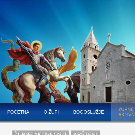
ŽUPNE
POČETNA
O ŽUPI
BOGOSLUŽJE
AKTIVN
ŽUPNE AKTIVNOSTI
KRŠTENI