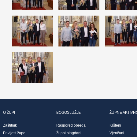
O ŽUPI
BOGOSLUŽJE
ŽUPNE AKTIVN
Zaštitnik
Raspored obreda
Kršteni
Povijest župe
Župni blagdani
Vjenčani