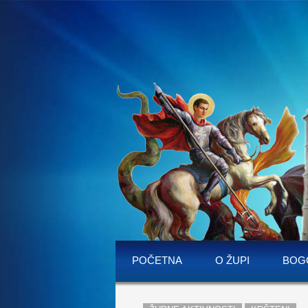
POČETNA
O ŽUPI
BOG