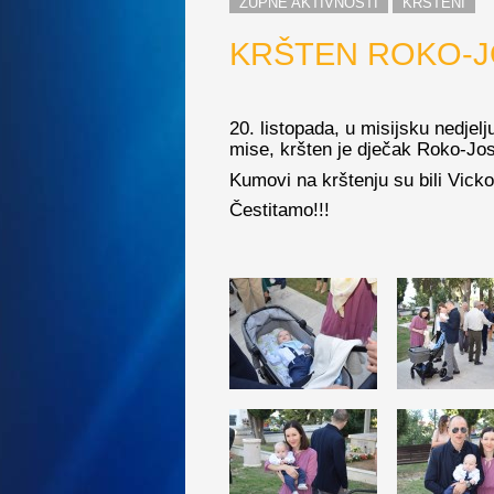
ŽUPNE AKTIVNOSTI
KRŠTENI
KRŠTEN ROKO-J
20. listopada, u misijsku nedjelj
mise, kršten je dječak Roko-Josi
Kumovi na krštenju su bili Vicko
Čestitamo!!!