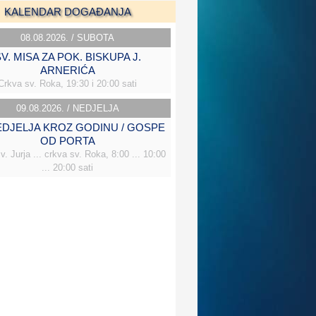
KALENDAR DOGAĐANJA
08.08.2026. / SUBOTA
V. MISA ZA POK. BISKUPA J.
ARNERIĆA
Crkva sv. Roka, 19:30 i 20:00 sati
09.08.2026. / NEDJELJA
NEDJELJA KROZ GODINU / GOSPE
OD PORTA
v. Jurja ... crkva sv. Roka, 8:00 ... 10:00
... 20:00 sati