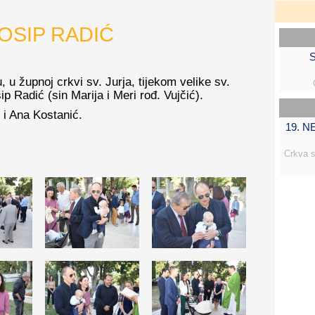
OSIP RADIĆ
S
u, u župnoj crkvi sv. Jurja, tijekom velike sv.
p Radić (sin Marija i Meri rođ. Vujčić).
 i Ana Kostanić.
19. 
Crkva s