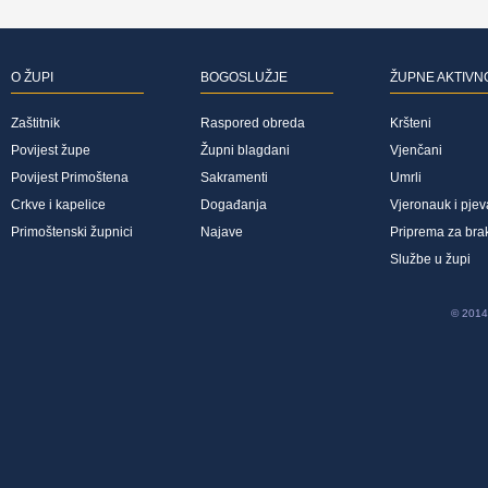
O ŽUPI
BOGOSLUŽJE
ŽUPNE AKTIVN
Zaštitnik
Raspored obreda
Kršteni
Povijest župe
Župni blagdani
Vjenčani
Povijest Primoštena
Sakramenti
Umrli
Crkve i kapelice
Događanja
Vjeronauk i pjev
Primoštenski župnici
Najave
Priprema za bra
Službe u župi
© 2014 