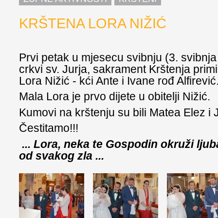
KRŠTENA LORA NIŽIĆ
Prvi petak u mjesecu svibnju (3. svibnja
crkvi sv. Jurja, sakrament Krštenja primi
Lora Nižić - kći Ante i Ivane rođ Alfirević
Mala Lora je prvo dijete u obitelji Nižić.
Kumovi na krštenju su bili Matea Elez i 
Čestitamo!!!
... Lora, neka te Gospodin okruži ljubav
od svakog zla ...