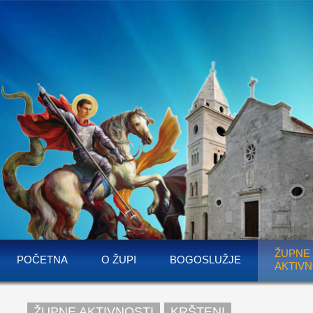
ŽUPNE
POČETNA
O ŽUPI
BOGOSLUŽJE
AKTIVN
ŽUPNE AKTIVNOSTI
KRŠTENI