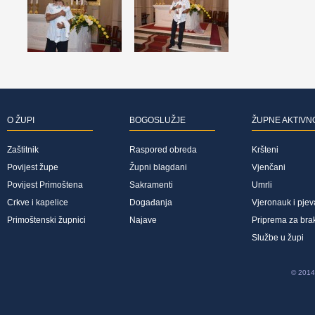
O ŽUPI
BOGOSLUŽJE
ŽUPNE AKTIVN
Zaštitnik
Raspored obreda
Kršteni
Povijest župe
Župni blagdani
Vjenčani
Povijest Primoštena
Sakramenti
Umrli
Crkve i kapelice
Događanja
Vjeronauk i pjev
Primoštenski župnici
Najave
Priprema za bra
Službe u župi
© 2014 