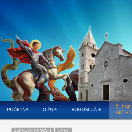
ŽUPNE
POČETNA
O ŽUPI
BOGOSLUŽJE
AKTIVN
ŽUPNE AKTIVNOSTI
UMRLI