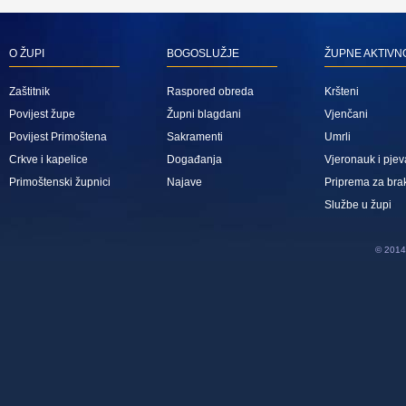
O ŽUPI
BOGOSLUŽJE
ŽUPNE AKTIVN
Zaštitnik
Raspored obreda
Kršteni
Povijest župe
Župni blagdani
Vjenčani
Povijest Primoštena
Sakramenti
Umrli
Crkve i kapelice
Događanja
Vjeronauk i pjev
Primoštenski župnici
Najave
Priprema za bra
Službe u župi
© 2014 