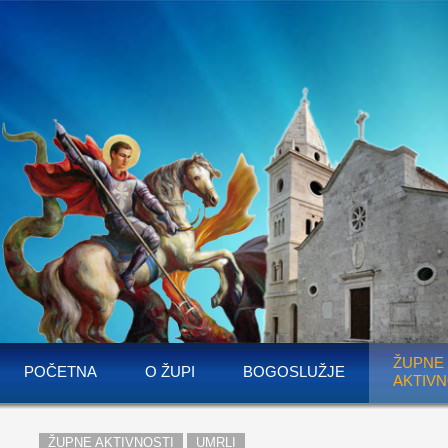
ŽUPNE
POČETNA
O ŽUPI
BOGOSLUŽJE
AKTIVN
ŽUPNE AKTIVNOSTI
UMRLI