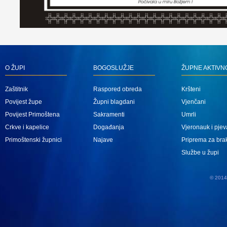
O ŽUPI
BOGOSLUŽJE
ŽUPNE AKTIVN
Zaštitnik
Raspored obreda
Kršteni
Povijest župe
Župni blagdani
Vjenčani
Povijest Primoštena
Sakramenti
Umrli
Crkve i kapelice
Događanja
Vjeronauk i pjev
Primoštenski župnici
Najave
Priprema za bra
Službe u župi
© 2014 