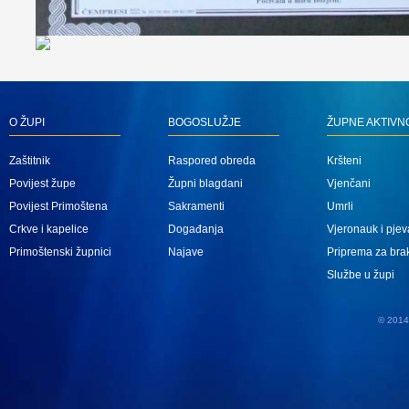
O ŽUPI
BOGOSLUŽJE
ŽUPNE AKTIVN
Zaštitnik
Raspored obreda
Kršteni
Povijest župe
Župni blagdani
Vjenčani
Povijest Primoštena
Sakramenti
Umrli
Crkve i kapelice
Događanja
Vjeronauk i pjev
Primoštenski župnici
Najave
Priprema za bra
Službe u župi
© 2014 