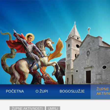
ŽUPNE
POČETNA
O ŽUPI
BOGOSLUŽJE
AKTIVN
ŽUPNE AKTIVNOSTI
UMRLI