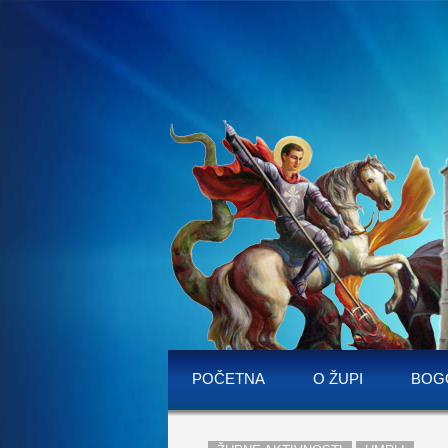
POČETNA
O ŽUPI
BOG