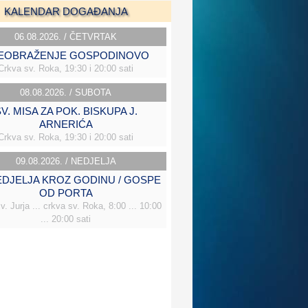
KALENDAR DOGAĐANJA
06.08.2026. / ČETVRTAK
EOBRAŽENJE GOSPODINOVO
Crkva sv. Roka, 19:30 i 20:00 sati
08.08.2026. / SUBOTA
V. MISA ZA POK. BISKUPA J.
ARNERIĆA
Crkva sv. Roka, 19:30 i 20:00 sati
09.08.2026. / NEDJELJA
NEDJELJA KROZ GODINU / GOSPE
OD PORTA
v. Jurja ... crkva sv. Roka, 8:00 ... 10:00
... 20:00 sati