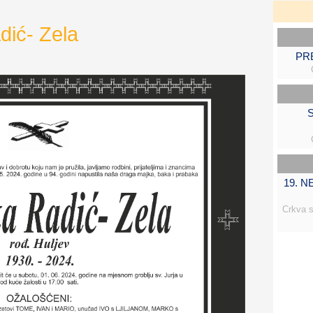
dić- Zela
PR
S
19. 
Crkva s