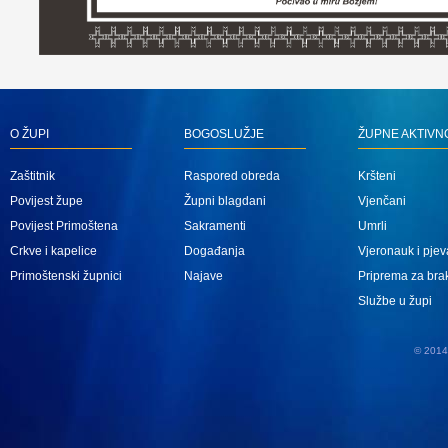
O ŽUPI
BOGOSLUŽJE
ŽUPNE AKTIVN
Zaštitnik
Raspored obreda
Kršteni
Povijest župe
Župni blagdani
Vjenčani
Povijest Primoštena
Sakramenti
Umrli
Crkve i kapelice
Događanja
Vjeronauk i pjev
Primoštenski župnici
Najave
Priprema za bra
Službe u župi
© 2014 