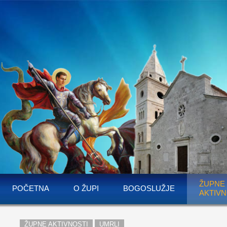
ŽUPNE
POČETNA
O ŽUPI
BOGOSLUŽJE
AKTIVN
ŽUPNE AKTIVNOSTI
UMRLI