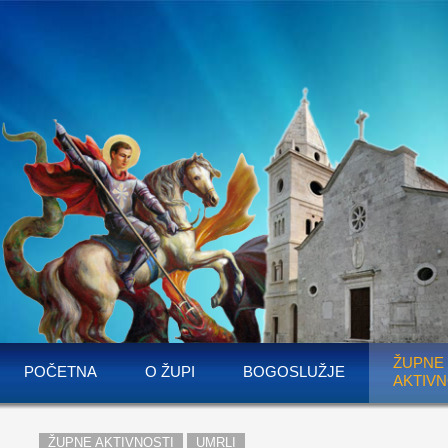
ŽUPNE
POČETNA
O ŽUPI
BOGOSLUŽJE
AKTIVN
ŽUPNE AKTIVNOSTI
UMRLI