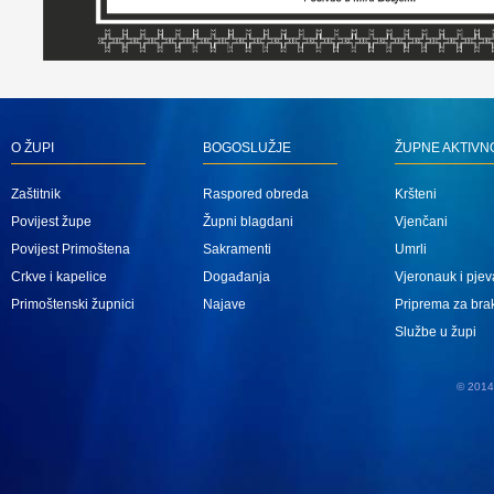
O ŽUPI
BOGOSLUŽJE
ŽUPNE AKTIVN
Zaštitnik
Raspored obreda
Kršteni
Povijest župe
Župni blagdani
Vjenčani
Povijest Primoštena
Sakramenti
Umrli
Crkve i kapelice
Događanja
Vjeronauk i pjev
Primoštenski župnici
Najave
Priprema za bra
Službe u župi
© 2014 