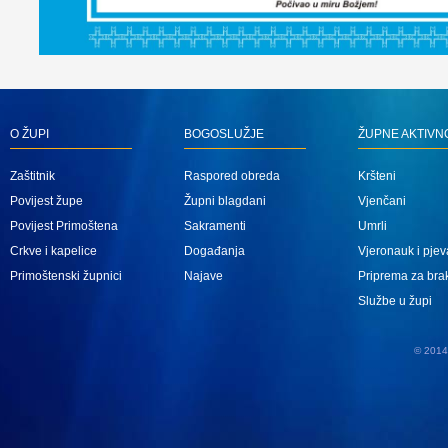
O ŽUPI
BOGOSLUŽJE
ŽUPNE AKTIVN
Zaštitnik
Raspored obreda
Kršteni
Povijest župe
Župni blagdani
Vjenčani
Povijest Primoštena
Sakramenti
Umrli
Crkve i kapelice
Događanja
Vjeronauk i pjev
Primoštenski župnici
Najave
Priprema za bra
Službe u župi
© 2014 