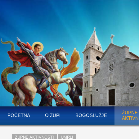
ŽUPNE
POČETNA
O ŽUPI
BOGOSLUŽJE
AKTIVN
ŽUPNE AKTIVNOSTI
UMRLI