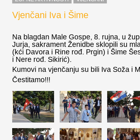
Vjenčani Iva i Šime
Na blagdan Male Gospe, 8. rujna, u župn
Jurja, sakrament Ženidbe sklopili su mla
(kći Davora i Rine rođ. Prgin) i Šime Še
i Nere rođ. Sikirić).
Kumovi na vjenčanju su bili Iva Soža i 
Čestitamo!!!