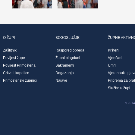
O ŽUPI
BOGOSLUŽJE
ŽUPNE AKTIVN
Zaštitnik
Raspored obreda
Kršteni
Povijest župe
Župni blagdani
Vjenčani
Povijest Primoštena
Sakramenti
Umrli
Crkve i kapelice
Događanja
Vjeronauk i pjev
Primoštenski župnici
Najave
Priprema za bra
Službe u župi
© 2014 