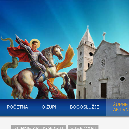
ŽUPNE
POČETNA
O ŽUPI
BOGOSLUŽJE
AKTIVN
ŽUPNE AKTIVNOSTI
VJENČANI