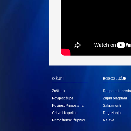
O ŽUPI
BOGOSLUŽJE
Zaštitnik
Raspored obreda
Povijest župe
Župni blagdani
Povijest Primoštena
Sakramenti
Crkve i kapelice
Događanja
Primoštenski župnici
Najave