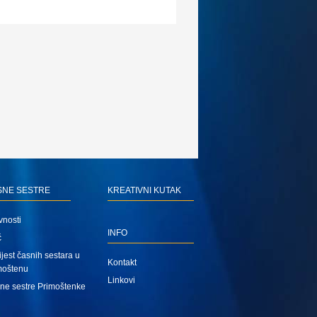
SNE SESTRE
KREATIVNI KUTAK
vnosti
INFO
ć
jest časnih sestara u
Kontakt
moštenu
Linkovi
ne sestre Primoštenke