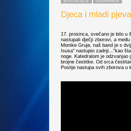
BOGOSLUŽJE
DOGAĐANJA
Djeca i mladi pjev
17. prosinca, svečano je bilo u š
nastupali dječji zborovi, a međ
Monike Gruje, naš band je s dvij
Isusa" nastupio zadnji..."kao šla
noge. Katedralom je odzvanjao gr
brojne čestitke. Od srca čestita
Poslije nastupa svih zborova u 