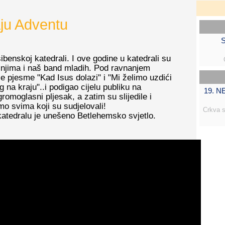
aju Adventu
S
ibenskoj katedrali. I ove godine u katedrali su
u njima i naš band mladih. Pod ravnanjem
e pjesme "Kad Isus dolazi" i "Mi želimo uzdići
g na kraju"..i podigao cijelu publiku na
19. 
omoglasni pljesak, a zatim su slijedile i
mo svima koji su sudjelovali!
Crkva s
katedralu je unešeno Betlehemsko svjetlo.