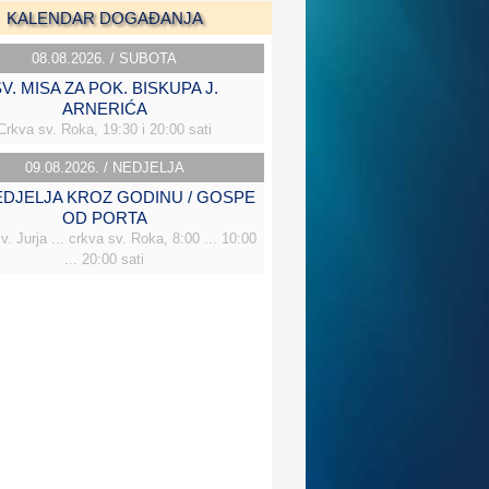
KALENDAR DOGAĐANJA
08.08.2026. / SUBOTA
V. MISA ZA POK. BISKUPA J.
ARNERIĆA
Crkva sv. Roka, 19:30 i 20:00 sati
09.08.2026. / NEDJELJA
NEDJELJA KROZ GODINU / GOSPE
OD PORTA
v. Jurja ... crkva sv. Roka, 8:00 ... 10:00
... 20:00 sati