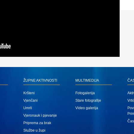
ŽUPNE AKTIVNOSTI
MULTIMEDIJA
ČA
Kršteni
Fotogalerija
Akti
Vjenčani
Stare fotografije
Vrti
Umrli
Video galerija
Povi
Pri
Vjeronauk i pjevanje
Čas
Priprema za brak
Službe u župi