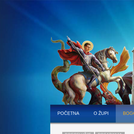
POČETNA
O ŽUPI
BOG