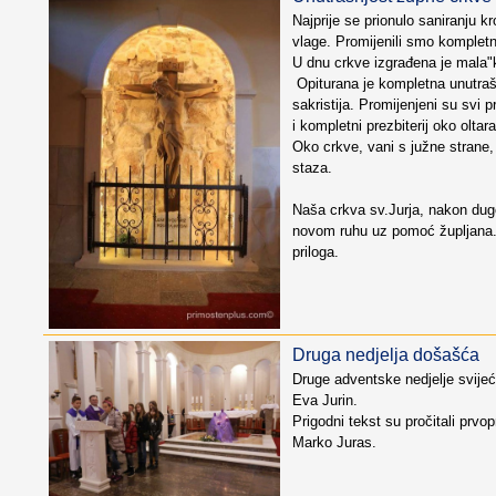
Najprije se prionulo saniranju kr
vlage. Promijenili smo komplet
U dnu crkve izgrađena je mala"k
Opiturana je kompletna unutrašn
sakristija. Promijenjeni su svi pr
i kompletni prezbiterij oko oltara
Oko crkve, vani s južne strane
staza.
Naša crkva sv.Jurja, nakon dugo
novom ruhu uz pomoć župljana...
priloga.
Druga nedjelja došašća
Druge adventske nedjelje svijeć
Eva Jurin.
Prigodni tekst su pročitali prvop
Marko Juras.