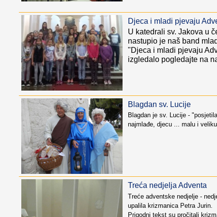
Djeca i mladi pjevaju Adv
U katedrali sv. Jakova u č
nastupio je naš band mlad
"Djeca i mladi pjevaju Adv
izgledalo pogledajte na n
Blagdan sv. Lucije
Blagdan je sv. Lucije - "posjetila
najmlađe, djecu ... malu i veliku
Treća nedjelja Adventa
Treće adventske nedjelje - nedje
upalila krizmanica Petra Jurin.
Prigodni tekst su pročitali krizm