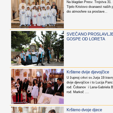
Na blagdan Presv. Trojstva 31. s
Tijelo Kristovo dvanaest naših 
dio atmosfere sa proslave...
SVEČANO PROSLAVLJ
GOSPE OD LORETA
Krštene dvije djevojčice
U župnoj crkvi sv.Jurja 19.travn
dvije djevojčice i to Lucija Panc
rođ. Čobanov i Lana-Gabriela Ba
rođ. Markoč ....
Kršteno dvoje djece