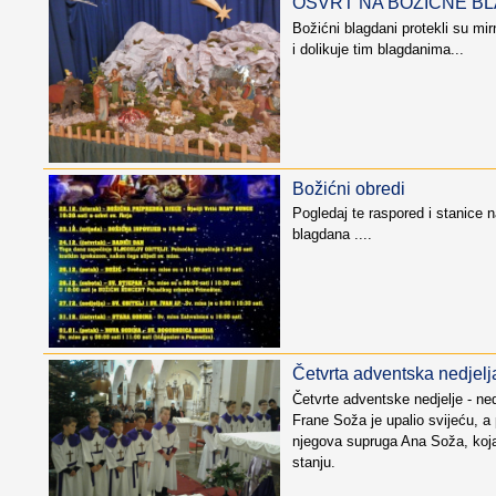
OSVRT NA BOŽIĆNE B
Božićni blagdani protekli su mi
i dolikuje tim blagdanima...
Božićni obredi
Pogledaj te raspored i stanice 
blagdana ....
Četvrta adventska nedjelj
Četvrte adventske nedjelje - nedj
Frane Soža je upalio svijeću, a p
njegova supruga Ana Soža, koja
stanju.