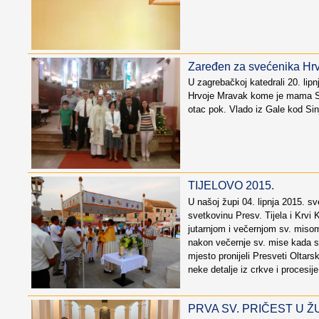
Zaređen za svećenika Hr
U zagrebačkoj katedrali 20. lip
Hrvoje Mravak kome je mama Sv
otac pok. Vlado iz Gale kod Sinj
TIJELOVO 2015.
U našoj župi 04. lipnja 2015. s
svetkovinu Presv. Tijela i Krvi 
jutarnjom i večernjom sv. misom
nakon večernje sv. mise kada s
mjesto pronijeli Presveti Oltar
neke detalje iz crkve i procesije
PRVA SV. PRIČEST U Ž