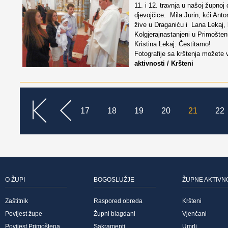
11. i 12. travnja u našoj župnoj 
djevojčice: Mila Jurin, kći Anton
žive u Draganiću i Lana Lekaj, 
Kolgjerajnastanjeni u Primošten
Kristina Lekaj. Čestitamo!
Fotografije sa krštenja možete v
aktivnosti / Kršteni
<<
<
17
18
19
20
21
22
O ŽUPI
BOGOSLUŽJE
ŽUPNE AKTIVN
Zaštitnik
Raspored obreda
Kršteni
Povijest župe
Župni blagdani
Vjenčani
Povijest Primoštena
Sakramenti
Umrli