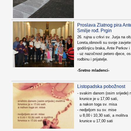
Proslava Zlatnog pira Ant
Smilje rođ. Prgin
26. rujna u crkvi sv. Jurja na o
Loreta,obnovili su svoje zavjete i
godišnjicu braka, Ante Perkov i
- uz nazočnost petero djece, o
rodbinu i prijatelje.
-Sretno mladenci-
Listopadska pobožnost
- svakim danom (osim srijede) 
krunice je u 17,00 sati,
a nakon toga sv. misa
- nedjeljom su sv. mise
u 8,00 i 10,30 sati, a molitva
krunice u 17,00 sati