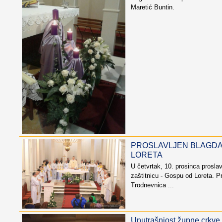
Maretić Buntin.
PROSLAVLJEN BLAGD
LORETA
U četvrtak, 10. prosinca prosla
zaštitnicu - Gospu od Loreta. Pr
Trodnevnica ...
Unutrašnjost župne crkve