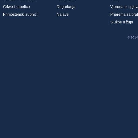
Crkve i kapelice
Događanja
Vjeronauk i pjev
Primoštenski župnici
Najave
Priprema za bra
Službe u župi
© 2014 