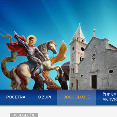
ŽUPNE
POČETNA
O ŽUPI
BOGOSLUŽJE
AKTIVN
BOGOSLUŽJE