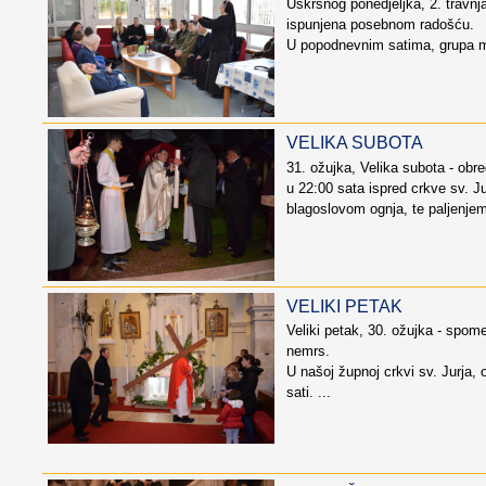
Uskrsnog ponedjeljka, 2. travnja
ispunjena posebnom radošću.
U popodnevnim satima, grupa ml
VELIKA SUBOTA
31. ožujka, Velika subota - obre
u 22:00 sata ispred crkve sv. Ju
blagoslovom ognja, te paljenjem
VELIKI PETAK
Veliki petak, 30. ožujka - spome
nemrs.
U našoj župnoj crkvi sv. Jurja, 
sati. ...