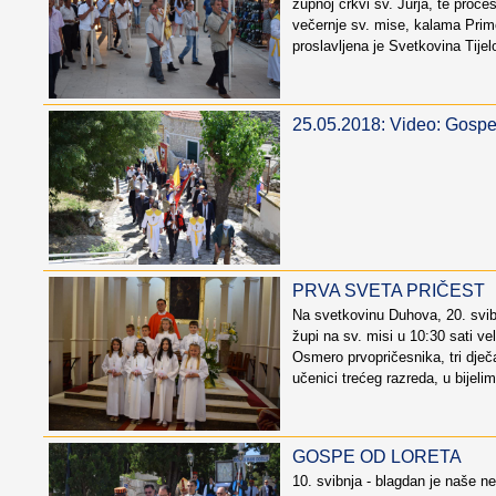
župnoj crkvi sv. Jurja, te proces
večernje sv. mise, kalama Prim
proslavljena je Svetkovina Tijelo
25.05.2018: Video: Gospe
PRVA SVETA PRIČEST
Na svetkovinu Duhova, 20. svib
župi na sv. misi u 10:30 sati vel
Osmero prvopričesnika, tri dječa
učenici trećeg razreda, u bijelim
GOSPE OD LORETA
10. svibnja - blagdan je naše n