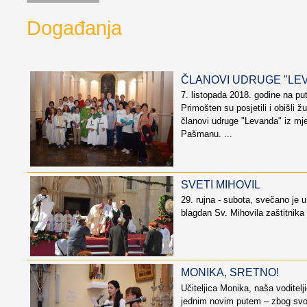
Događanja
ČLANOVI UDRUGE "LE
7. listopada 2018. godine na pu
Primošten su posjetili i obišli ž
članovi udruge "Levanda" iz mj
Pašmanu. ...
SVETI MIHOVIL
29. rujna - subota, svečano je u
blagdan Sv. Mihovila zaštitnika
MONIKA, SRETNO!
Učiteljica Monika, naša voditelj
jednim novim putem – zbog svog