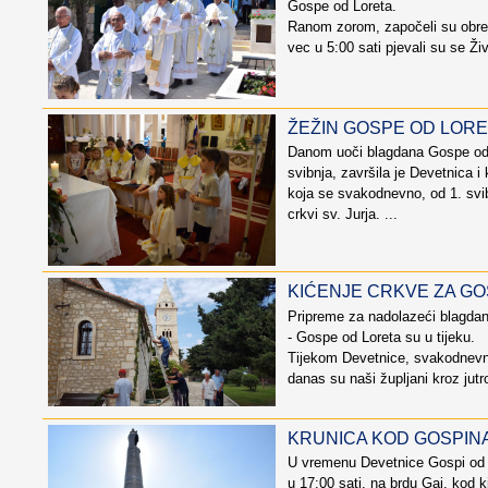
Gospe od Loreta.
Ranom zorom, započeli su obredi
vec u 5:00 sati pjevali su se Živo
ŽEŽIN GOSPE OD LOR
Danom uoči blagdana Gospe od 
svibnja, završila je Devetnica i
koja se svakodnevno, od 1. svi
crkvi sv. Jurja. ...
KIĆENJE CRKVE ZA G
Pripreme za nadolazeći blagdan
- Gospe od Loreta su u tijeku.
Tijekom Devetnice, svakodnevno
danas su naši župljani kroz jutro
KRUNICA KOD GOSPINA
U vremenu Devetnice Gospi od L
u 17:00 sati, na brdu Gaj, kod 