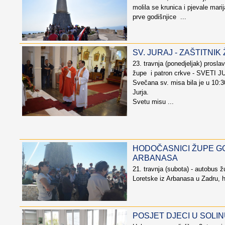
molila se krunica i pjevale ma
prve godišnjice ...
SV. JURAJ - ZAŠTITNIK
23. travnja (ponedjeljak) proslav
župe i patron crkve - SVETI J
Svečana sv. misa bila je u 10:30
Jurja.
Svetu misu ...
HODOČASNICI ŽUPE G
ARBANASA
21. travnja (subota) - autobus
Loretske iz Arbanasa u Zadru, h
POSJET DJECI U SOLI