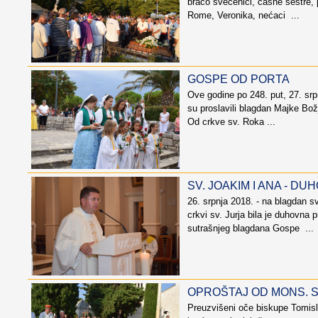
braćo svećenici, časne sestre,
Rome, Veronika, nećaci ...
GOSPE OD PORTA
Ove godine po 248. put, 27. srp
su proslavili blagdan Majke Bož
Od crkve sv. Roka ...
SV. JOAKIM I ANA - D
26. srpnja 2018. - na blagdan s
crkvi sv. Jurja bila je duhovna pr
sutrašnjeg blagdana Gospe ...
OPROŠTAJ OD MONS. S
Preuzvišeni oče biskupe Tomisl