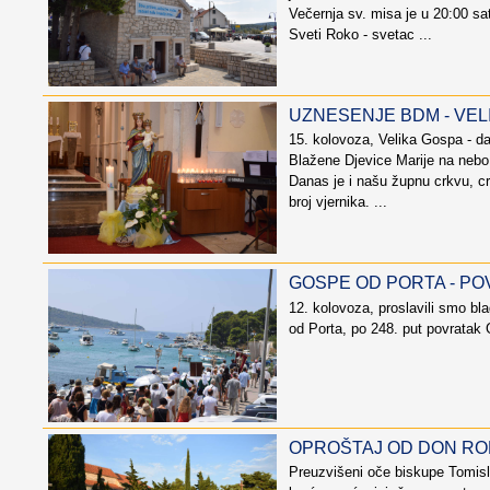
Večernja sv. misa je u 20:00 sat
Sveti Roko - svetac ...
UZNESENJE BDM - VEL
15. kolovoza, Velika Gospa - d
Blažene Djevice Marije na nebo
Danas je i našu župnu crkvu, cr
broj vjernika. ...
GOSPE OD PORTA - PO
12. kolovoza, proslavili smo b
od Porta, po 248. put povratak G
OPROŠTAJ OD DON RO
Preuzvišeni oče biskupe Tomisl