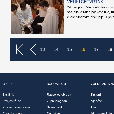
VELIKI ČETVRTAK
29. ožujka, Veliki četvrtak - u š
sati bila je Misa posvete ulja, 
cijele Šibenske biskupije. Tije
<<
<
13
14
15
16
17
18
O ŽUPI
BOGOSLUŽJE
ŽUPNE AKTIVN
Zaštitnik
Raspored obreda
Kršteni
Povijest župe
Župni blagdani
Vjenčani
Povijest Primoštena
Sakramenti
Umrli
Crkve i kapelice
Događanja
Vjeronauk i pjev