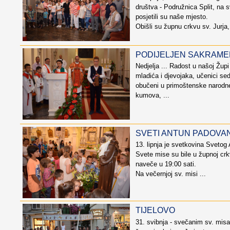
društva - Podružnica Split, na s
posjetili su naše mjesto.
Obišli su župnu crkvu sv. Jurja, 
PODIJELJEN SAKRAME
Nedjelja ... Radost u našoj Župi
mladića i djevojaka, učenici s
obučeni u primoštenske narodne 
kumova, ...
SVETI ANTUN PADOVA
13. lipnja je svetkovina Sveto
Svete mise su bile u župnoj crkv
naveče u 19:00 sati.
Na večernjoj sv. misi ...
TIJELOVO
31. svibnja - svečanim sv. misa