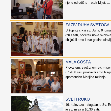
njeno odredište – otok Mljet. ...
ZAZIV DUHA SVETOGA
U župnoj crkvi sv. Jurja, 9 rujna,
8:00 sati, početak nove školske
obilježili smo i ove godine slav
MALA GOSPA
Pjevanom, svečanom sv. misom 
u 19:00 sati proslavili smo bla
spomendan Marijina rođenja. ...
SVETI ROKO
16. kolovoza - blagdan je Sv. Ro
je sv. misa u 10:30 sati.