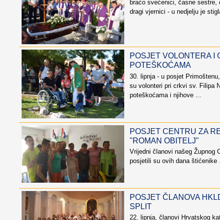
braćo svećenici, časne sestre, dr
dragi vjernici - u nedjelju je stig
POSJET VOLONTERA I 
POTEŠKOĆAMA
30. lipnja - u posjet Primoštenu,
su volonteri pri crkvi sv. Filipa 
poteškoćama i njihove ...
POSJET CENTRU ZA RE
"ROMAN OBITELJ"
Vrijedni članovi našeg Župnog C
posjetili su ovih dana štićenike .
POSJET ČLANOVA HKL
SPLIT
22. lipnja, članovi Hrvatskog ka