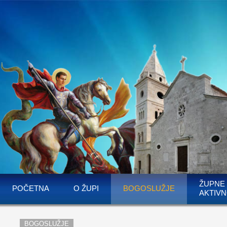
ŽUPNE
POČETNA
O ŽUPI
BOGOSLUŽJE
AKTIVN
BOGOSLUŽJE